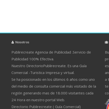
Nosotros
Publirecreate Agencia de Publicidad .Servicio de
Bu
Publicidad 100% Efectiva.
pr
Nuestro DirectorioPublirecreate. Es una Guía
es
Comercial -Turistica Impresa y virtual.
an
Se ha posicionado en los últimos 6 años como uno
a 
del medio de consulta comercial más visitado de la
te
región generando mas de 18.000 visitantes cada
co
24 Hora en nuestro portal Web.
Directorio Publirecreate ( Guía Comercial)