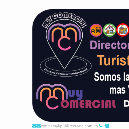
contacto@publirecreate.com.co
: