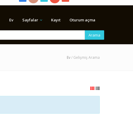
Ev
Sayfalar
Kayıt
Oturum açma
Arama
Ev
/ Gelişmiş Arama