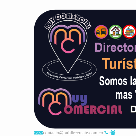
contacto@publirecreate.com.co
: