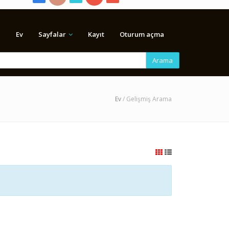
Ev
Sayfalar
Kayıt
Oturum açma
Arama
Ev
/ Gelişmiş Arama