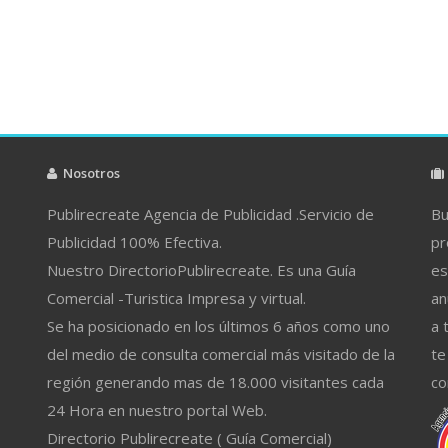
Nosotros
Publirecreate Agencia de Publicidad .Servicio de
Bu
Publicidad 100% Efectiva.
pr
Nuestro DirectorioPublirecreate. Es una Guía
es
Comercial -Turistica Impresa y virtual.
an
Se ha posicionado en los últimos 6 años como uno
a 
del medio de consulta comercial más visitado de la
te
región generando mas de 18.000 visitantes cada
co
24 Hora en nuestro portal Web.
Directorio Publirecreate ( Guía Comercial)