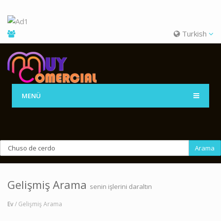
Turkish
MENÜ
Arama
Gelişmiş Arama
senin işlerini daraltın
Ev
/ Gelişmiş Arama