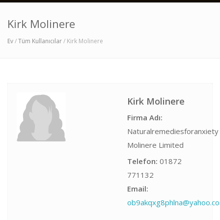
Kirk Molinere
Ev
/
Tüm Kullanıcılar
/ Kirk Molinere
Kirk Molinere
Firma Adı:
Naturalremediesforanxiety
Molinere Limited
Telefon:
01872
771132
Email:
ob9akqxg8phlna@yahoo.c