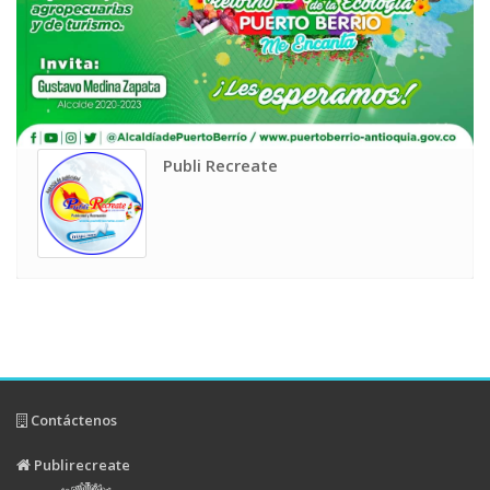
Publi Recreate
Contáctenos
Publirecreate