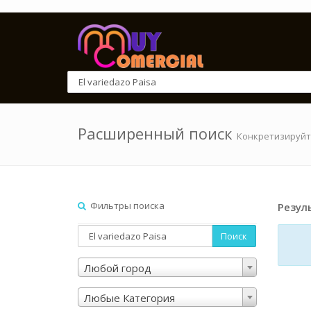
Расширенный поиск
Конкретизируйт
Фильтры поиска
Резул
Поиск
Любой город
Любые Категория