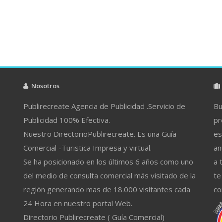
Nosotros
Publirecreate Agencia de Publicidad .Servicio de
Bu
Publicidad 100% Efectiva.
pr
Nuestro DirectorioPublirecreate. Es una Guía
es
Comercial -Turistica Impresa y virtual.
an
Se ha posicionado en los últimos 6 años como uno
a 
del medio de consulta comercial más visitado de la
te
región generando mas de 18.000 visitantes cada
co
24 Hora en nuestro portal Web.
Directorio Publirecreate ( Guía Comercial)