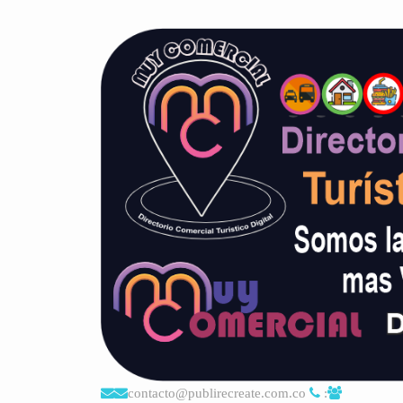
contacto@publirecreate.com.co
: