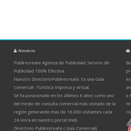
Nosotros
Publirecreate Agencia de Publicidad .Servicio de
Bu
Publicidad 100% Efectiva.
pr
Nuestro DirectorioPublirecreate. Es una Guía
es
Comercial -Turistica Impresa y virtual.
an
Se ha posicionado en los últimos 6 años como uno
a 
del medio de consulta comercial más visitado de la
te
región generando mas de 18.000 visitantes cada
co
24 Hora en nuestro portal Web.
Directorio Publirecreate ( Guía Comercial)