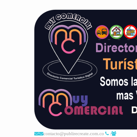
contacto@publirecreate.com.co
: