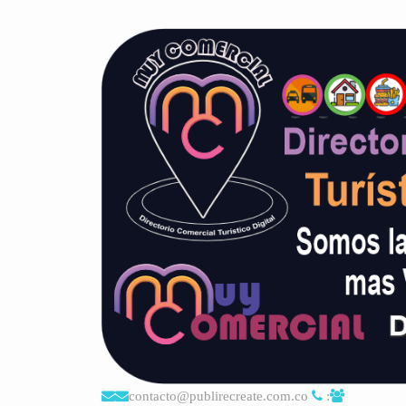
contacto@publirecreate.com.co
: