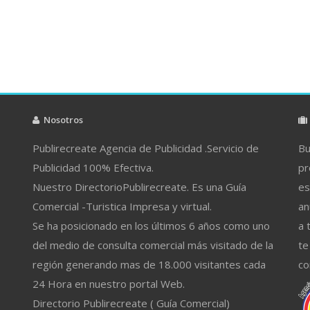
Nosotros
Publirecreate Agencia de Publicidad .Servicio de
Bu
Publicidad 100% Efectiva.
pr
Nuestro DirectorioPublirecreate. Es una Guía
es
Comercial -Turistica Impresa y virtual.
an
Se ha posicionado en los últimos 6 años como uno
a 
del medio de consulta comercial más visitado de la
te
región generando mas de 18.000 visitantes cada
co
24 Hora en nuestro portal Web.
Directorio Publirecreate ( Guía Comercial)