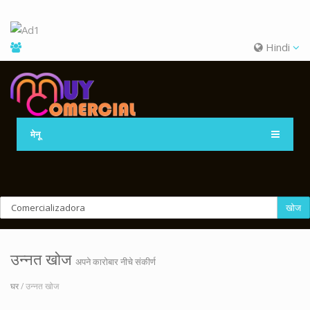
Hindi
मेनू
खोज
उन्नत खोज
अपने कारोबार नीचे संकीर्ण
घर
/ उन्नत खोज