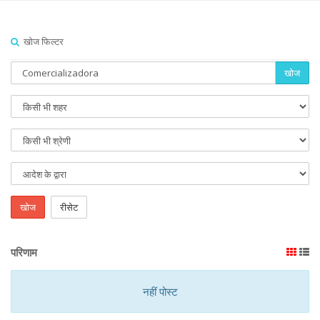
खोज फिल्टर
खोज
खोज
रीसेट
परिणाम
नहीं पोस्ट