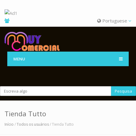
Portuguese
MENU
Pesquisa
Tienda Tutto
Início
/
Todos os usuários
/ Tienda Tutto