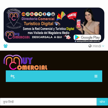
Hindi
मेनू
खोज