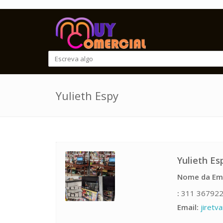
Yulieth Espy
Yulieth Es
Nome da Em
:
311 36792
Email:
jiretv