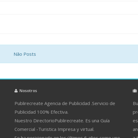
Não Posts
Nosotros
Publirecreate Agencia de Publicidad .Servicio de
Bu
Publicidad 100% Efectiva.
pr
Nuestro DirectorioPublirecreate. Es una Guía
es
Comercial -Turistica Impresa y virtual.
an
Se ha posicionado en los últimos 6 años como uno
a 