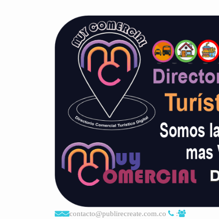
contacto@publirecreate.com.co
: