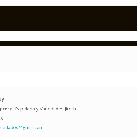
py
presa:
Papelería y Variedades Jireth
26
ariedades@gmail.com