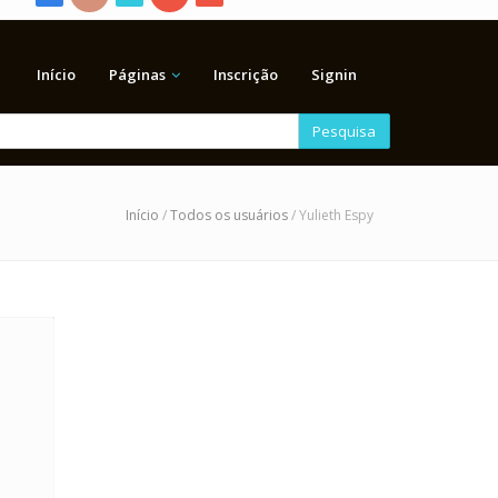
Início
Páginas
Inscrição
Signin
Pesquisa
Início
/
Todos os usuários
/ Yulieth Espy