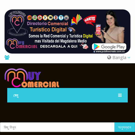
Bangla
মেনু
অনুসন্ধান