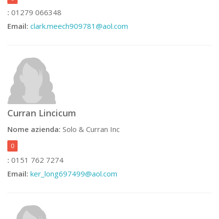
:
01279 066348
Email:
clark.meech909781@aol.com
Curran Lincicum
Nome azienda:
Solo & Curran Inc
0
:
0151 762 7274
Email:
ker_long697499@aol.com