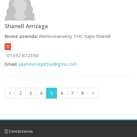
Shanell Arrizaga
Nome azienda:
Removeanxiety THC Vape Shanell
0
:
01352 672350
Email:
plumovrocpittse@gmx.com
<
2
3
4
5
6
7
8
>
Contáctenos