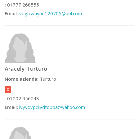
:
01777 268555
Email:
vega.wayne120705@aol.com
Aracely Turturo
Nome azienda:
Turturo
0
:
01202 056248
Email:
lvyydvpclivdtopba@yahoo.com