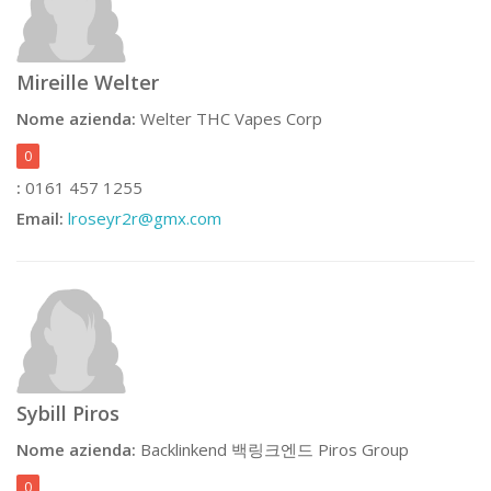
Mireille Welter
Nome azienda:
Welter THC Vapes Corp
0
:
0161 457 1255
Email:
lroseyr2r@gmx.com
Sybill Piros
Nome azienda:
Backlinkend 백링크엔드 Piros Group
0