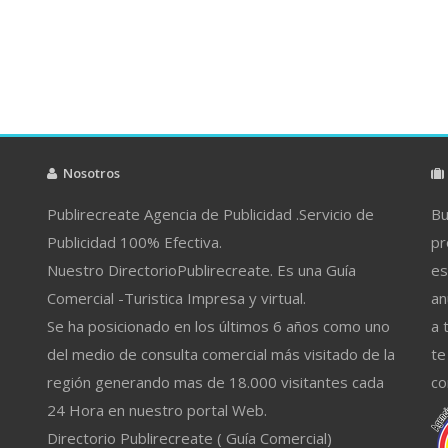
Nosotros
Publirecreate Agencia de Publicidad .Servicio de
Bu
Publicidad 100% Efectiva.
pr
Nuestro DirectorioPublirecreate. Es una Guía
es
Comercial -Turistica Impresa y virtual.
an
Se ha posicionado en los últimos 6 años como uno
a 
del medio de consulta comercial más visitado de la
te
región generando mas de 18.000 visitantes cada
co
24 Hora en nuestro portal Web.
Directorio Publirecreate ( Guía Comercial)