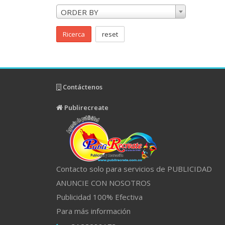
ORDER BY
Ricerca
reset
Contáctenos
Publirecreate
Contacto solo para servicios de PUBLICIDAD
ANUNCIE CON NOSOTROS
Publicidad 100% Efectiva
Para más información