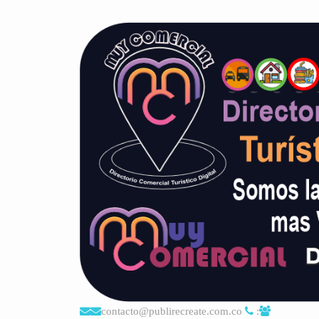
contacto@publirecreate.com.co
: