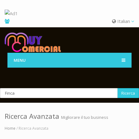
Italian
MENU
Ricerca
Ricerca Avanzata
Migliorare il tuo business
Home
/ Ricerca Avanzata