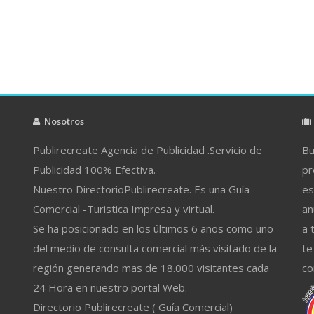
Nosotros
Publirecreate Agencia de Publicidad .Servicio de
Bu
Publicidad 100% Efectiva.
pr
Nuestro DirectorioPublirecreate. Es una Guía
es
Comercial -Turistica Impresa y virtual.
an
Se ha posicionado en los últimos 6 años como uno
a 
del medio de consulta comercial más visitado de la
te
región generando mas de 18.000 visitantes cada
co
24 Hora en nuestro portal Web.
Directorio Publirecreate ( Guía Comercial)