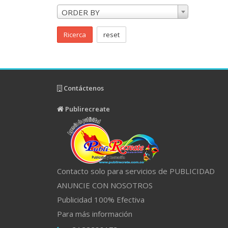
ORDER BY
Ricerca
reset
Contáctenos
Publirecreate
Contacto solo para servicios de PUBLICIDAD
ANUNCIE CON NOSOTROS
Publicidad 100% Efectiva
Para más información