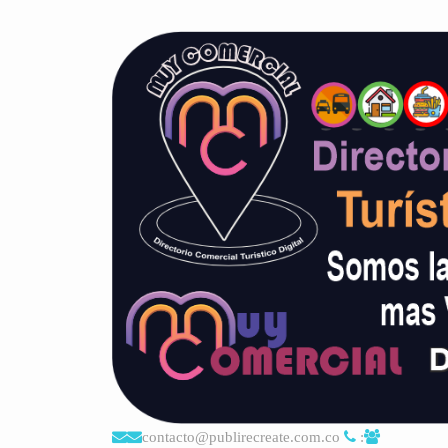
contacto@publirecreate.com.co
: