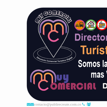
contacto@publirecreate.com.co
: