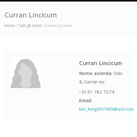
Curran Lincicum
Home
/
Tutti gli utenti
/ Curran Lincicum
Curran Lincicum
Nome azienda:
Solo
& Curran Inc
:
0151 762 7274
Email:
ker_long697499@aol.com