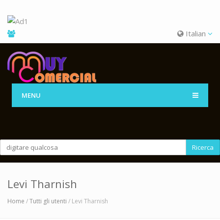
Italian
MENU
Ricerca
Levi Tharnish
Home
/
Tutti gli utenti
/ Levi Tharnish