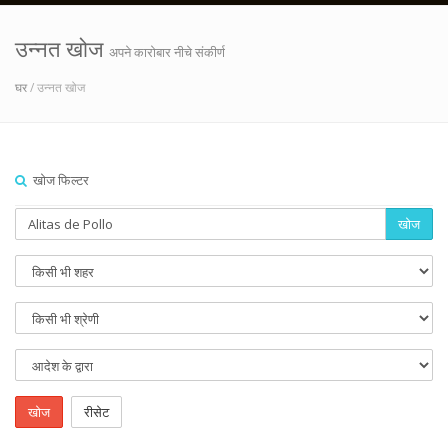
उन्नत खोज
अपने कारोबार नीचे संकीर्ण
घर
/ उन्नत खोज
खोज फिल्टर
खोज
खोज
रीसेट