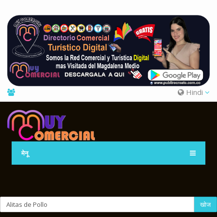
Hindi
मेनू
खोज