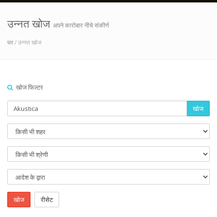
उन्नत खोज
अपने कारोबार नीचे संकीर्ण
घर
/ उन्नत खोज
खोज फिल्टर
खोज
खोज
रीसेट