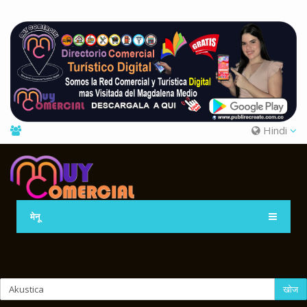
Hindi
मेनू
खोज