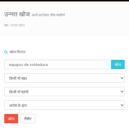
उन्नत खोज
अपने कारोबार नीचे संकीर्ण
घर
/ उन्नत खोज
खोज फिल्टर
खोज
खोज
रीसेट