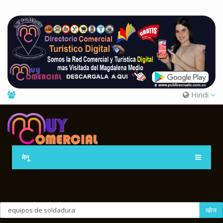
Hindi
मेनू
खोज