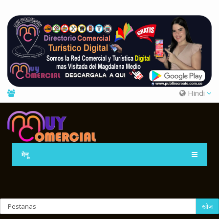
Hindi
मेनू
खोज