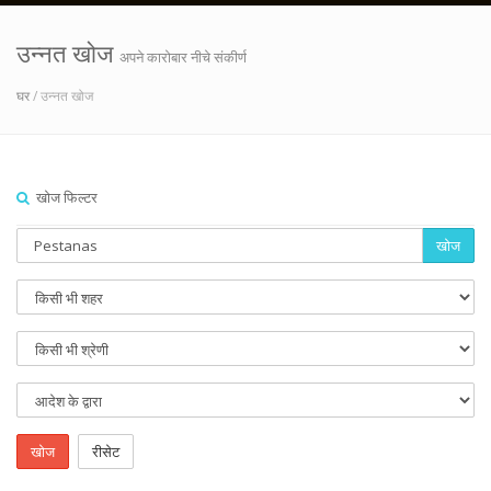
उन्नत खोज
अपने कारोबार नीचे संकीर्ण
घर
/ उन्नत खोज
खोज फिल्टर
खोज
खोज
रीसेट