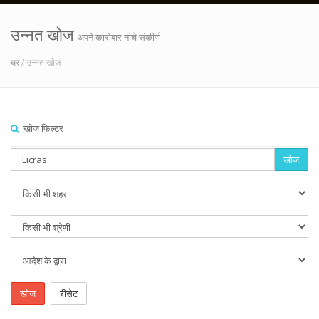
उन्नत खोज
अपने कारोबार नीचे संकीर्ण
घर
/ उन्नत खोज
खोज फिल्टर
खोज
खोज
रीसेट