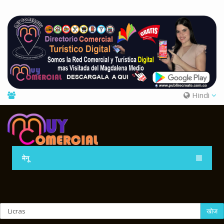
Hindi
मेनू
खोज