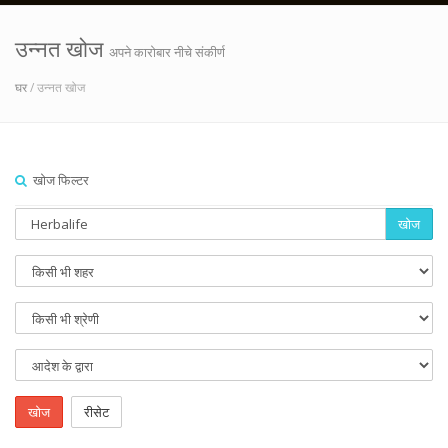
उन्नत खोज
अपने कारोबार नीचे संकीर्ण
घर
/ उन्नत खोज
खोज फिल्टर
खोज
खोज
रीसेट