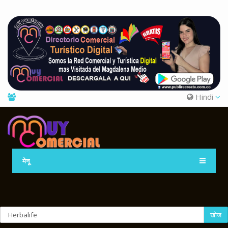
Hindi
मेनू
खोज