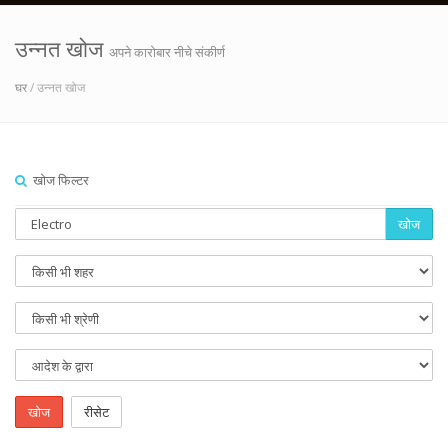
उन्नत खोज
अपने कारोबार नीचे संकीर्ण
घर
/ उन्नत खोज
खोज फिल्टर
खोज
खोज
रीसेट