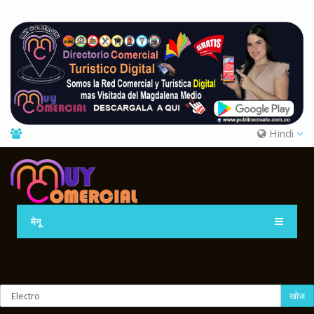
Hindi
मेनू
खोज