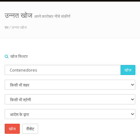
उन्नत खोज
अपने कारोबार नीचे संकीर्ण
घर
/ उन्नत खोज
खोज फिल्टर
खोज
खोज
रीसेट