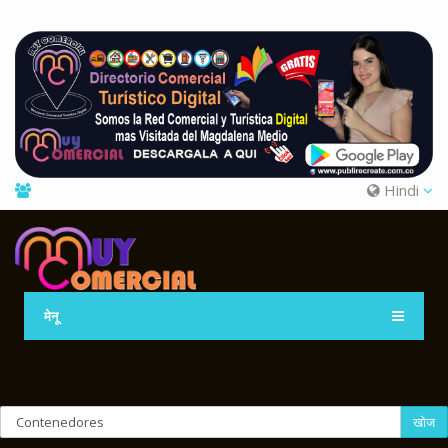
Hindi
मेनू
खोज