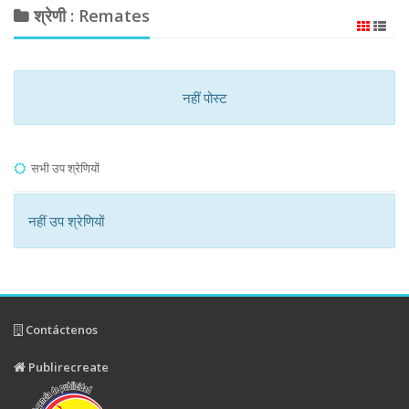
श्रेणी : Remates
नहीं पोस्ट
सभी उप श्रेणियों
नहीं उप श्रेणियों
Contáctenos
Publirecreate