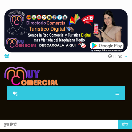
Hindi
मेनू
खोज