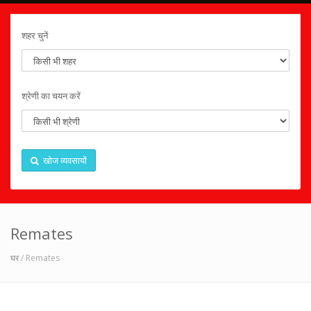
शहर चुनें
श्रेणी का चयन करें
खोज व्यवसायों
Remates
घर
/ Remates