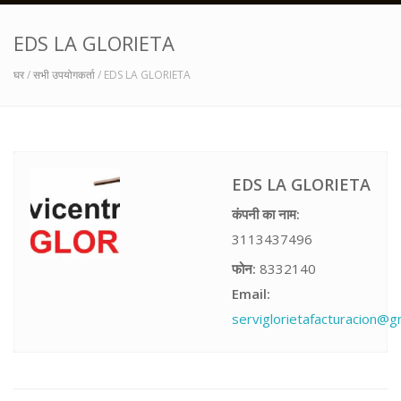
EDS LA GLORIETA
घर
/
सभी उपयोगकर्ता
/ EDS LA GLORIETA
EDS LA GLORIETA
कंपनी का नाम:
3113437496
फोन:
8332140
Email:
serviglorietafacturacion@g