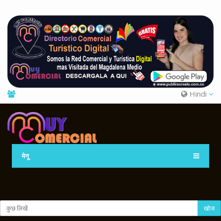
Hindi
मेनू
खोज