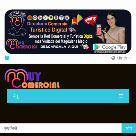
Hindi
मेनू
खोज