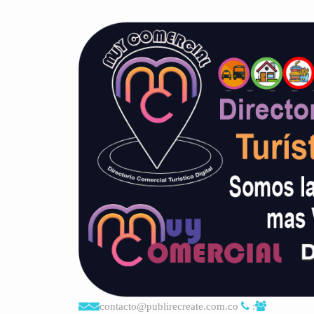
contacto@publirecreate.com.co
: