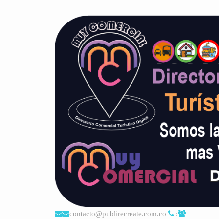
contacto@publirecreate.com.co
: