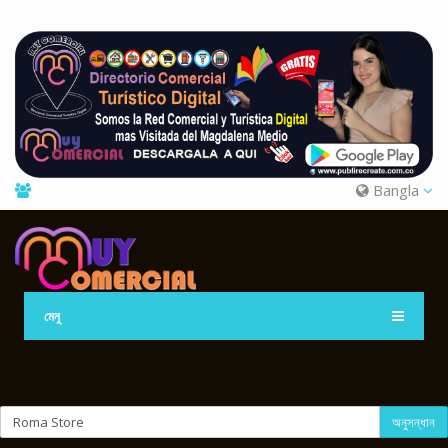
Bangla
মেনু
অনুসন্ধান