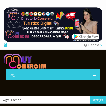
Bangla
মেনু
অনুসন্ধান