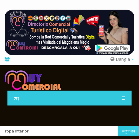
Bangla
মেনু
অনুসন্ধান