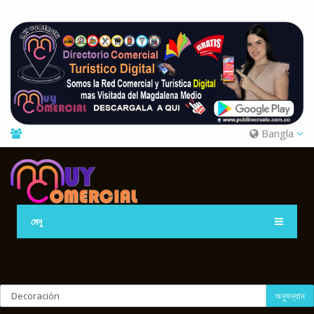
Bangla
মেনু
অনুসন্ধান