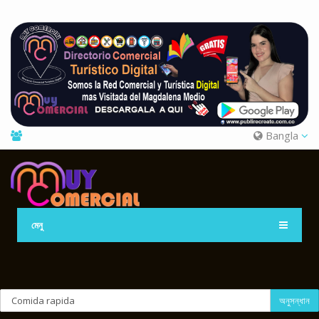
Bangla
মেনু
অনুসন্ধান