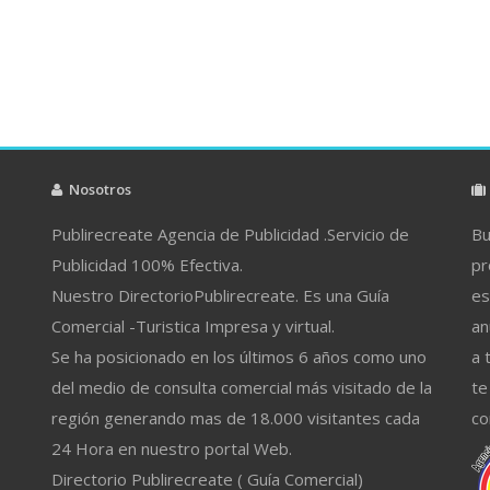
Nosotros
Publirecreate Agencia de Publicidad .Servicio de
Bu
Publicidad 100% Efectiva.
pr
Nuestro DirectorioPublirecreate. Es una Guía
es
Comercial -Turistica Impresa y virtual.
an
Se ha posicionado en los últimos 6 años como uno
a 
del medio de consulta comercial más visitado de la
te
región generando mas de 18.000 visitantes cada
co
24 Hora en nuestro portal Web.
Directorio Publirecreate ( Guía Comercial)