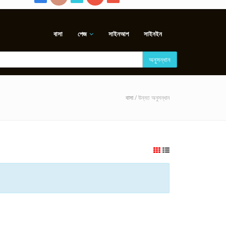
বাসা
পেজ
সাইনআপ
সাইনইন
অনুসন্ধান
বাসা
/ উন্নত অনুসন্ধান