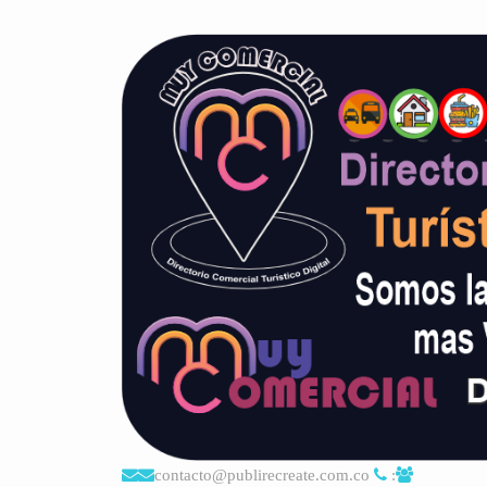
contacto@publirecreate.com.co
: