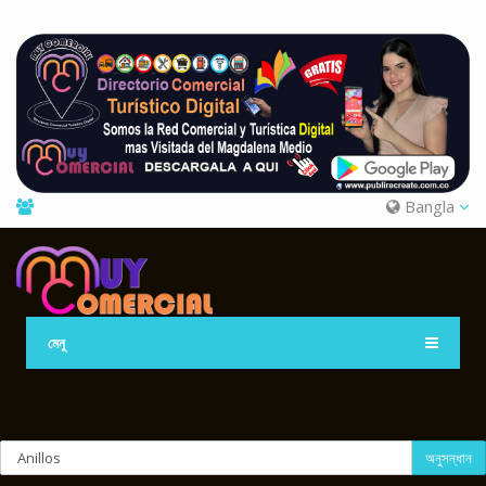
Bangla
মেনু
অনুসন্ধান