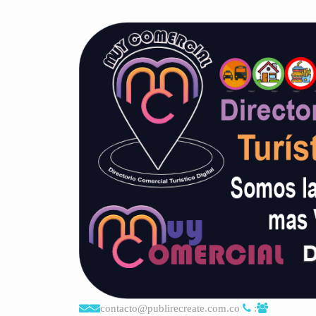
contacto@publirecreate.com.co
: