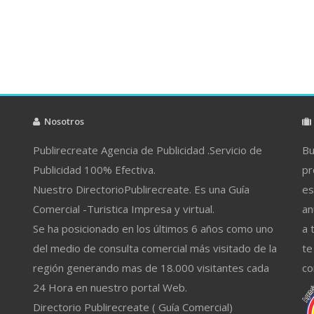
Nosotros
Publirecreate Agencia de Publicidad .Servicio de
Bu
Publicidad 100% Efectiva.
pr
Nuestro DirectorioPublirecreate. Es una Guía
es
Comercial -Turistica Impresa y virtual.
an
Se ha posicionado en los últimos 6 años como uno
a 
del medio de consulta comercial más visitado de la
te
región generando mas de 18.000 visitantes cada
co
24 Hora en nuestro portal Web.
Directorio Publirecreate ( Guía Comercial)