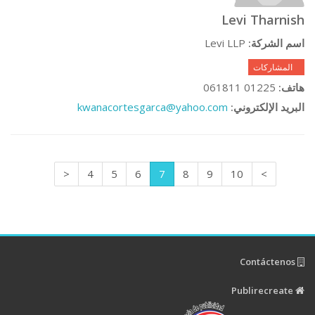
Levi Tharnish
Levi LLP
اسم الشركة:
0 المشاركات
01225 061811
هاتف:
kwanacortesgarca@yahoo.com
البريد الإلكتروني:
<
4
5
6
7
8
9
10
>
Contáctenos
Publirecreate