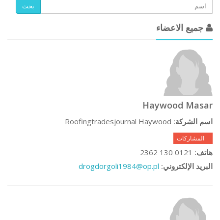
بحث
جميع الاعضاء
Haywood Masar
Roofingtradesjournal Haywood
اسم الشركة:
0 المشاركات
0121 130 2362
هاتف:
drogdorgoli1984@op.pl
البريد الإلكتروني: