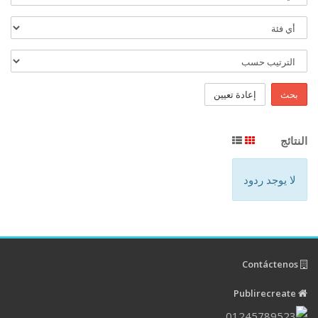
بحث
إعادة تعيين
النتائج
لا يوجد ردود
Contáctenos
Publirecreate