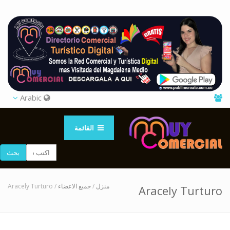
Arabic
القائمة
بحث
/ Aracely Turturo
جميع الاعضاء
/
منزل
Aracely Turturo