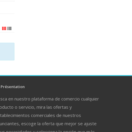
Présentation
sca en nuestro plataforma de comercio cualquier
oducto o servicio, mira las ofertas y
tablecimientos comerciales de nuestros
unciantes, escoge la oferta que mejor se ajuste
tus necesidades y selecciona la opción que más