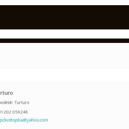
rturo
ciété:
Turturo
1202 056248
vpclivdtopba@yahoo.com