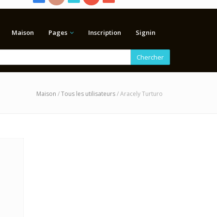
Maison
Pages
Inscription
Signin
Chercher
Maison
/
Tous les utilisateurs
/ Aracely Turturo