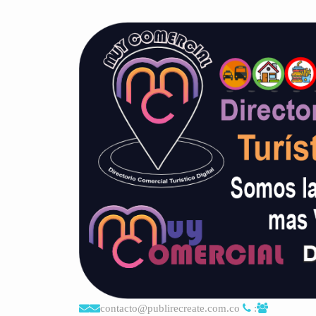
contacto@publirecreate.com.co
: