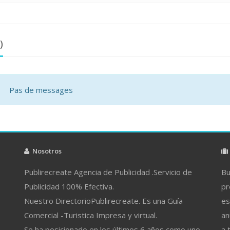
)
Pas de messages
Nosotros
Publirecreate Agencia de Publicidad .Servicio de
Bu
Publicidad 100% Efectiva.
pr
Nuestro DirectorioPublirecreate. Es una Guía
es
Comercial -Turistica Impresa y virtual.
an
Se ha posicionado en los últimos 6 años como uno
a 