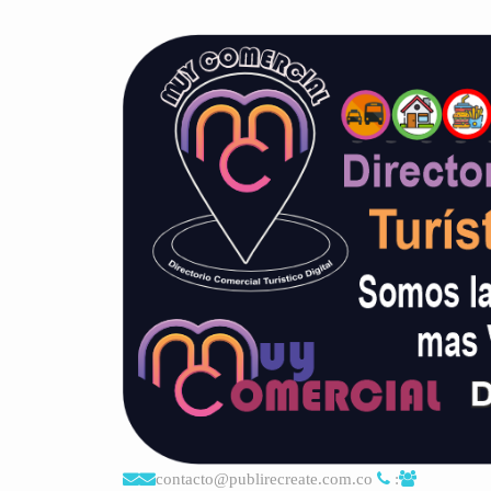
contacto@publirecreate.com.co
: