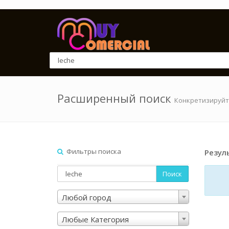
Расширенный поиск
Конкретизируйт
Фильтры поиска
Резул
Поиск
Любой город
Любые Категория