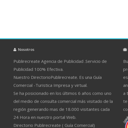
Nosotros
Publirecreate Agencia de Publicidad .Servicio de
Bu
Publicidad 100% Efectiva.
pr
Nuestro DirectorioPublirecreate. Es una Guía
es
Comercial -Turistica Impresa y virtual.
an
Se ha posicionado en los últimos 6 años como uno
a 
del medio de consulta comercial más visitado de la
te
región generando mas de 18.000 visitantes cada
co
24 Hora en nuestro portal Web.
Directorio Publirecreate ( Guía Comercial)