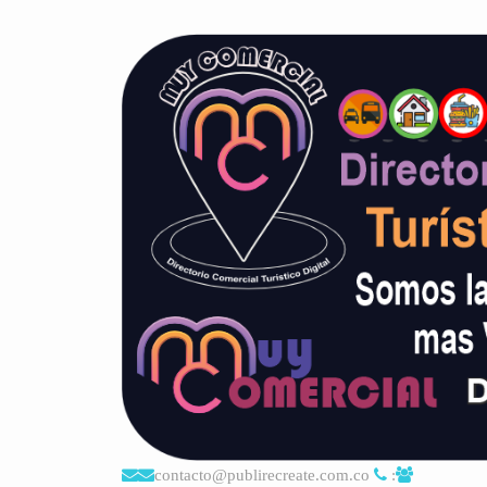
contacto@publirecreate.com.co
: