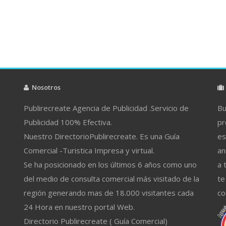
Nosotros
Publirecreate Agencia de Publicidad .Servicio de
Bu
Publicidad 100% Efectiva.
pr
Nuestro DirectorioPublirecreate. Es una Guía
es
Comercial -Turistica Impresa y virtual.
an
Se ha posicionado en los últimos 6 años como uno
a 
del medio de consulta comercial más visitado de la
te
región generando mas de 18.000 visitantes cada
co
24 Hora en nuestro portal Web.
Directorio Publirecreate ( Guía Comercial)