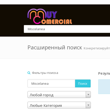
Расширенный поиск
Конкретизируйт
Фильтры поиска
Резул
Поиск
Любой город
Любые Категория