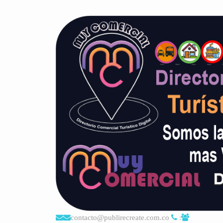
contacto@publirecreate.com.co
: