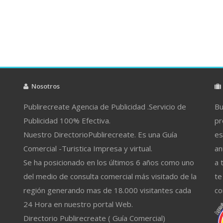
Nosotros
Publirecreate Agencia de Publicidad .Servicio de
Bu
Publicidad 100% Efectiva.
pr
Nuestro DirectorioPublirecreate. Es una Guía
es
Comercial -Turistica Impresa y virtual.
an
Se ha posicionado en los últimos 6 años como uno
a 
del medio de consulta comercial más visitado de la
te
región generando mas de 18.000 visitantes cada
co
24 Hora en nuestro portal Web.
Directorio Publirecreate ( Guía Comercial)