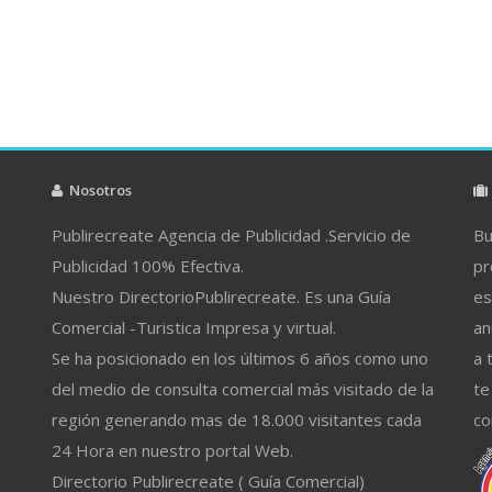
Nosotros
Publirecreate Agencia de Publicidad .Servicio de
Bu
Publicidad 100% Efectiva.
pr
Nuestro DirectorioPublirecreate. Es una Guía
es
Comercial -Turistica Impresa y virtual.
an
Se ha posicionado en los últimos 6 años como uno
a 
del medio de consulta comercial más visitado de la
te
región generando mas de 18.000 visitantes cada
co
24 Hora en nuestro portal Web.
Directorio Publirecreate ( Guía Comercial)