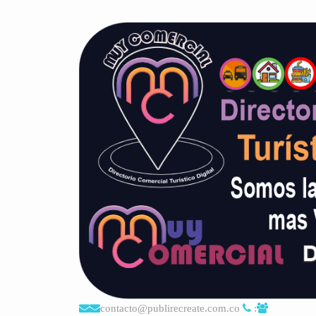
contacto@publirecreate.com.co
: